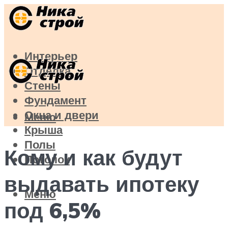
Интерьер
Отделка
Стены
Фундамент
Окна и двери
Меню
Крыша
Полы
Кому и как будут
Потолок
выдавать ипотеку
Меню
под 6,5%