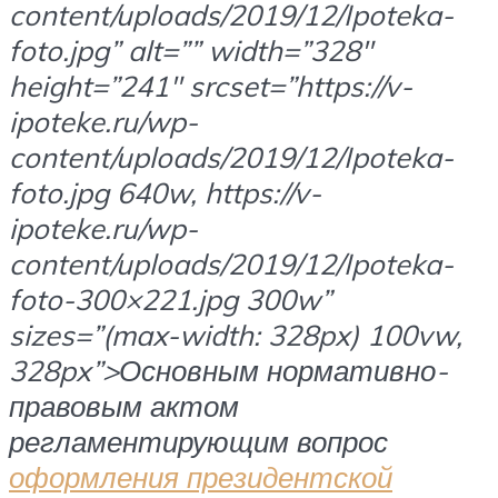
content/uploads/2019/12/Ipoteka-
foto.jpg” alt=”” width=”328″
height=”241″ srcset=”https://v-
ipoteke.ru/wp-
content/uploads/2019/12/Ipoteka-
foto.jpg 640w, https://v-
ipoteke.ru/wp-
content/uploads/2019/12/Ipoteka-
foto-300×221.jpg 300w”
sizes=”(max-width: 328px) 100vw,
328px”>Основным нормативно-
правовым актом
регламентирующим вопрос
оформления президентской