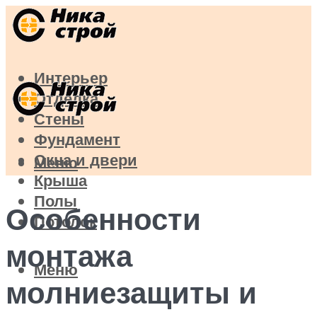
Интерьер
Отделка
Стены
Фундамент
Окна и двери
Меню
Крыша
Полы
Особенности
Потолок
монтажа
Меню
молниезащиты и