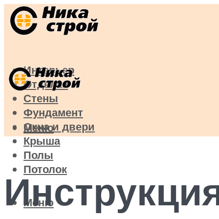
Интерьер
Отделка
Стены
Фундамент
Окна и двери
Меню
Крыша
Полы
Потолок
Инструкция
Меню