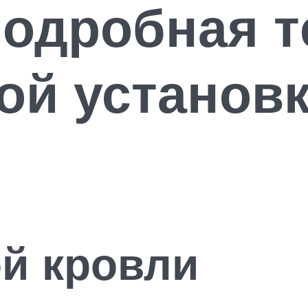
одробная т
ой установ
й кровли