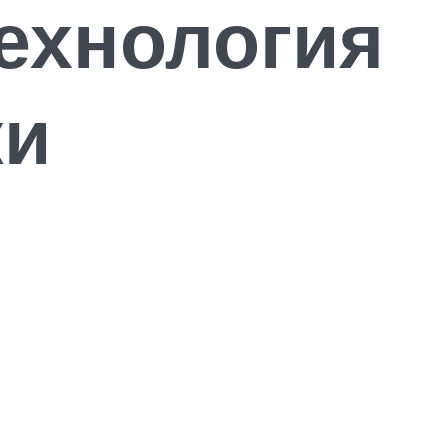
ехнология
ки