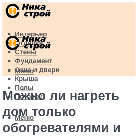
Интерьер
Отделка
Стены
Фундамент
Окна и двери
Меню
Крыша
Полы
Можно ли нагреть
Потолок
дом только
Меню
обогревателями и