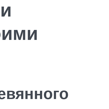
 и
оими
евянного