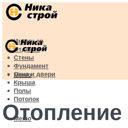
Интерьер
Отделка
Стены
Фундамент
Окна и двери
Меню
Крыша
Полы
Потолок
Отопление 
Меню