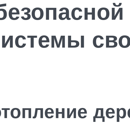
безопасной
системы св
топление дер