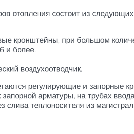
ов отопления состоит из следующих
вые кронштейны, при большом колич
6 и более.
еский воздухоотводчик.
етаются регулирующие и запорные к
ж запорной арматуры, на трубах ввод
ез слива теплоносителя из магистрал