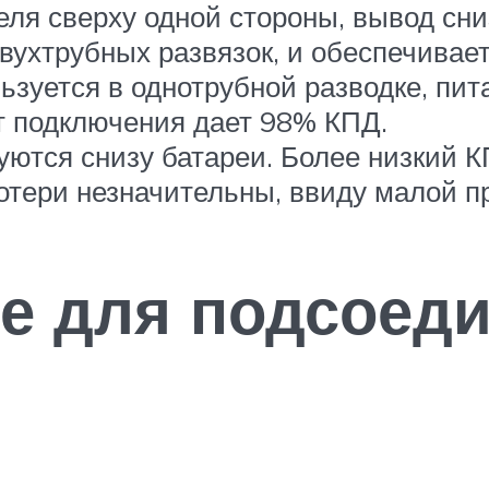
еля сверху одной стороны, вывод сни
вухтрубных развязок, и обеспечивае
льзуется в однотрубной разводке, пи
т подключения дает 98% КПД.
уются снизу батареи. Более низкий К
отери незначительны, ввиду малой п
е для подсоед