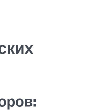
ских
оров: