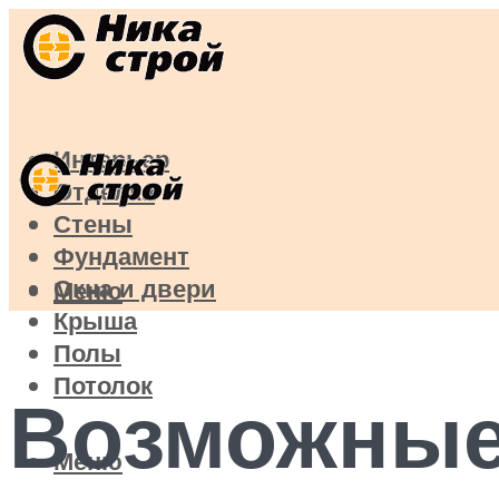
Интерьер
Отделка
Стены
Фундамент
Окна и двери
Меню
Крыша
Полы
Потолок
Возможные
Меню