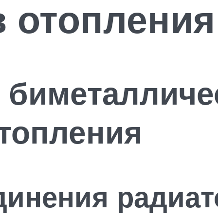
в отопления
 биметалличе
топления
инения радиат