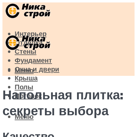
Интерьер
Отделка
Стены
Фундамент
Окна и двери
Меню
Крыша
Полы
Напольная плитка:
Потолок
секреты выбора
Меню
Качество