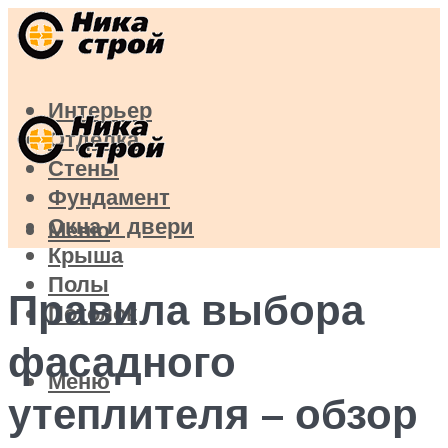
Интерьер
Отделка
Стены
Фундамент
Окна и двери
Меню
Крыша
Полы
Правила выбора
Потолок
фасадного
Меню
утеплителя – обзор