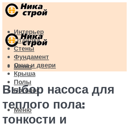
Интерьер
Отделка
Стены
Фундамент
Окна и двери
Меню
Крыша
Полы
Выбор насоса для
Потолок
теплого пола:
Меню
тонкости и