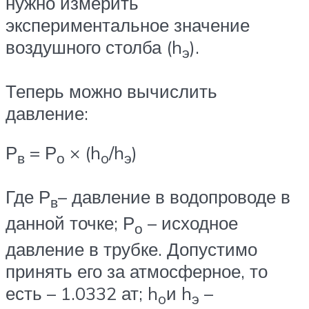
нужно измерить
экспериментальное значение
воздушного столба (h
).
э
Теперь можно вычислить
давление:
Р
= Р
× (h
/h
)
в
о
o
э
Где Р
– давление в водопроводе в
в
данной точке; Р
– исходное
о
давление в трубке. Допустимо
принять его за атмосферное, то
есть – 1.0332 ат; h
и h
–
o
э