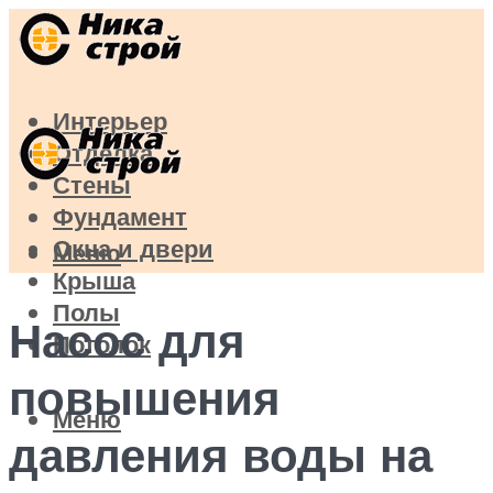
Интерьер
Отделка
Стены
Фундамент
Окна и двери
Меню
Крыша
Полы
Насос для
Потолок
повышения
Меню
давления воды на