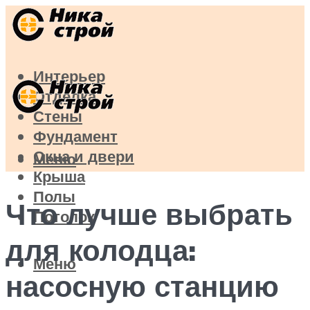
Интерьер
Отделка
Стены
Фундамент
Окна и двери
Меню
Крыша
Полы
Что лучше выбрать
Потолок
для колодца:
Меню
насосную станцию