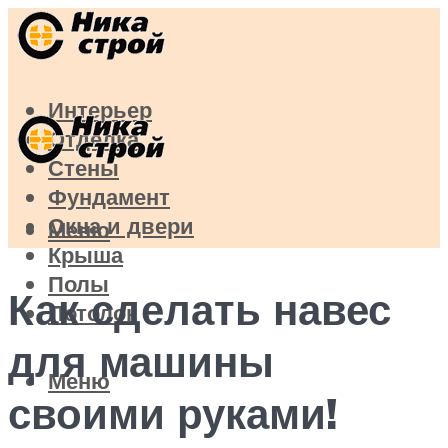
Интерьер
Отделка
Стены
Фундамент
Окна и двери
Меню
Крыша
Полы
Как сделать навес
Потолок
для машины
Меню
своими руками!