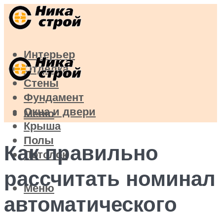
Интерьер
Отделка
Стены
Фундамент
Окна и двери
Меню
Крыша
Полы
Как правильно
Потолок
рассчитать номинал
Меню
автоматического