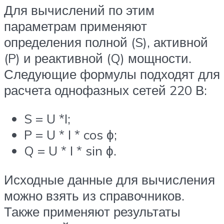
Для вычислений по этим
параметрам применяют
определения полной (S), активной
(P) и реактивной (Q) мощности.
Следующие формулы подходят для
расчета однофазных сетей 220 В:
S = U *I;
P = U * I * cos ϕ;
Q = U * I * sin ϕ.
Исходные данные для вычисления
можно взять из справочников.
Также применяют результаты