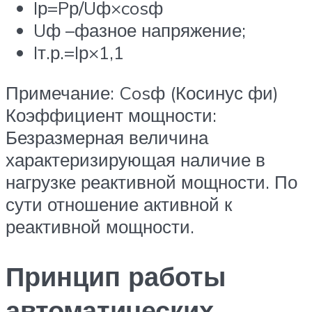
Iр=Pр/Uф×cosф
Uф –фазное напряжение;
Iт.р.=Iр×1,1
Примечание: Cosф (Косинус фи)
Коэффициент мощности:
Безразмерная величина
характеризирующая наличие в
нагрузке реактивной мощности. По
сути отношение активной к
реактивной мощности.
Принцип работы
автоматических