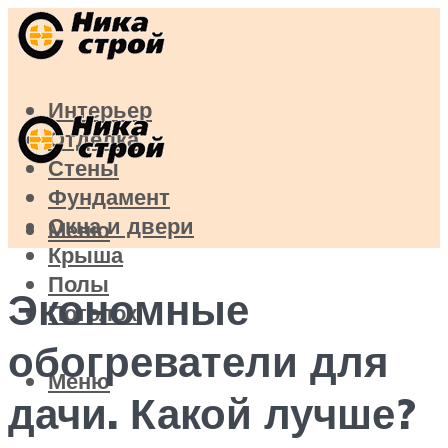
Интерьер
Отделка
Стены
Фундамент
Окна и двери
Меню
Крыша
Полы
Экономные
Потолок
обогреватели для
Меню
дачи. Какой лучше?