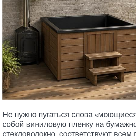
Не нужно пугаться слова «моющиеся
собой виниловую пленку на бумажно
стекловолокно, соответствуют всем