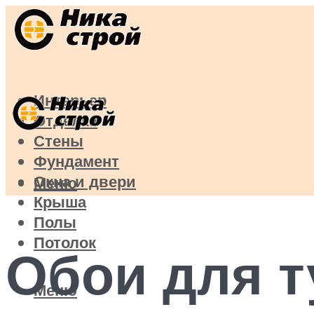
Интерьер
Отделка
Стены
Фундамент
Окна и двери
Меню
Крыша
Полы
Потолок
Обои для т
Меню