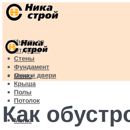
Интерьер
Отделка
Стены
Фундамент
Окна и двери
Меню
Крыша
Полы
Потолок
Как обустр
Меню