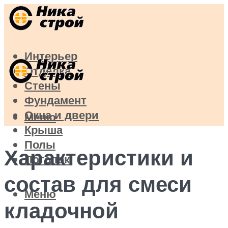
Интерьер
Отделка
Стены
Фундамент
Окна и двери
Меню
Крыша
Полы
Характеристики и
Потолок
состав для смеси
Меню
кладочной