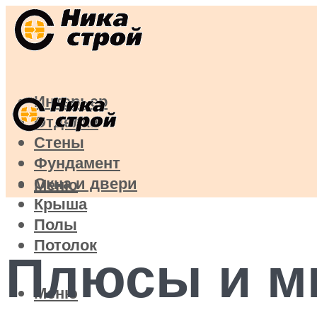
Интерьер
Отделка
Стены
Фундамент
Окна и двери
Меню
Крыша
Полы
Потолок
Плюсы и м
Меню