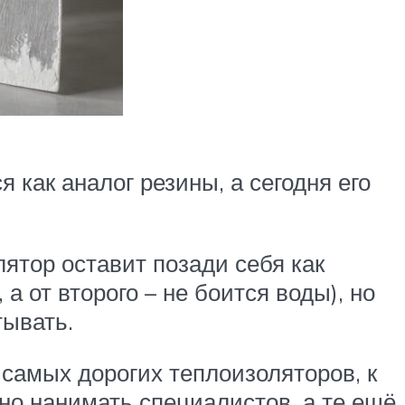
как аналог резины, а сегодня его
лятор оставит позади себя как
а от второго – не боится воды), но
тывать.
самых дорогих теплоизоляторов, к
но нанимать специалистов, а те ещё