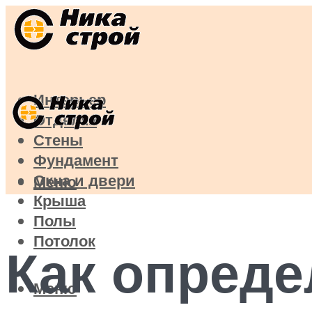
Интерьер
Отделка
Стены
Фундамент
Окна и двери
Меню
Крыша
Полы
Потолок
Как опреде
Меню