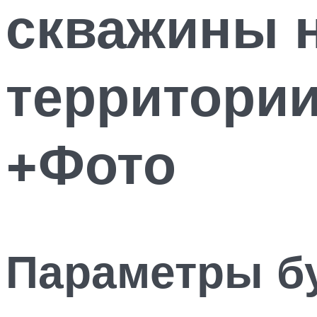
скважины н
территори
+Фото
Параметры б