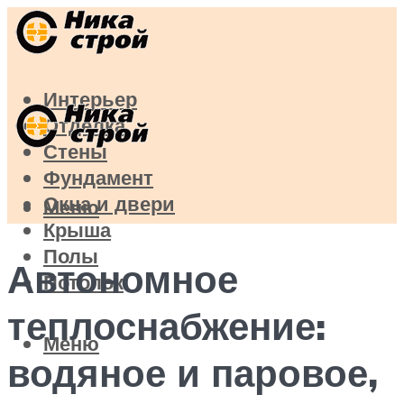
Интерьер
Отделка
Стены
Фундамент
Окна и двери
Меню
Крыша
Полы
Автономное
Потолок
теплоснабжение:
Меню
водяное и паровое,