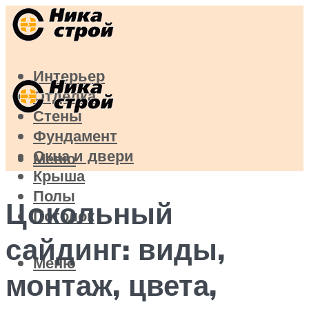
Интерьер
Отделка
Стены
Фундамент
Окна и двери
Меню
Крыша
Полы
Цокольный
Потолок
сайдинг: виды,
Меню
монтаж, цвета,