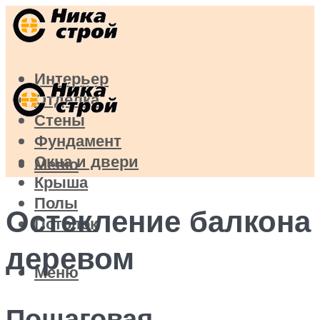
Интерьер
Отделка
Стены
Фундамент
Окна и двери
Меню
Крыша
Полы
Остекление балкона
Потолок
деревом
Меню
Пошаговая