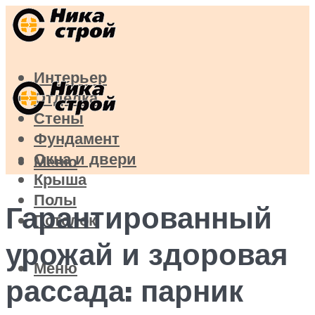
Интерьер
Отделка
Стены
Фундамент
Окна и двери
Меню
Крыша
Полы
Гарантированный
Потолок
урожай и здоровая
Меню
рассада: парник