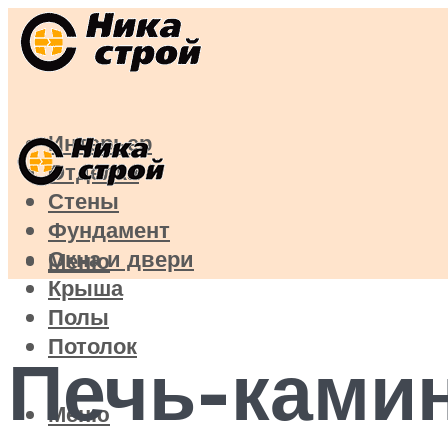
Интерьер
Отделка
Стены
Фундамент
Окна и двери
Меню
Крыша
Полы
Потолок
Печь-камин
Меню