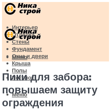
Интерьер
Отделка
Стены
Фундамент
Окна и двери
Меню
Крыша
Полы
Пики для забора:
Потолок
повышаем защиту
Меню
ограждения