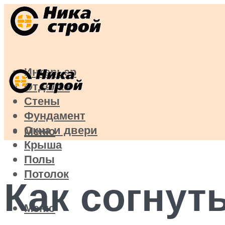
Интерьер
Отделка
Стены
Фундамент
Окна и двери
Меню
Крыша
Полы
Потолок
Как согнут
Меню