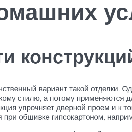
домашних у
и конструкци
нственный вариант такой отделки. 
якому стилю, а потому применяются 
рукция упрочняет дверной проем и к т
я при обшивке гипсокартоном, наприм