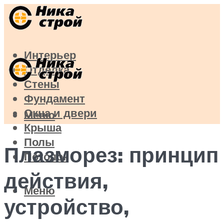
Интерьер
Отделка
Стены
Фундамент
Окна и двери
Меню
Крыша
Полы
Плазморез: принцип
Потолок
действия,
Меню
устройство,