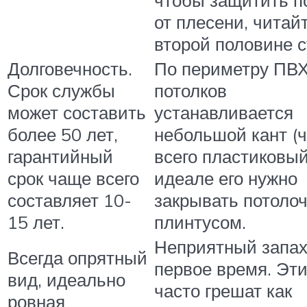
чтобы защитить п
от плесени, читай
второй половине с
Долговечность.
По периметру ПВ
Срок службы
потолков
может составить
устанавливается
более 50 лет,
небольшой кант (
гарантийный
всего пластиковый
срок чаще всего
идеале его нужно
составляет 10-
закрывать потоло
15 лет.
плинтусом.
Неприятный запа
Всегда опрятный
первое время. Эт
вид, идеально
часто грешат как
ровная