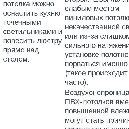
потолка можно
слабым местом
оснастить кухню
виниловых потолк
точечными
некачественной с
светильниками и
или из-за слишко
повесить люстру
сильного натяжен
прямо над
установке полотн
столом.
порваться именно
(такое происходит
часто).
Воздухонепрониц
ПВХ-потолков вме
повышенной влаж
могут стать причи