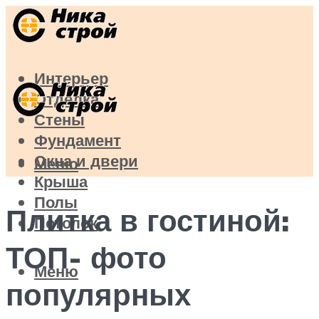
Интерьер
Отделка
Стены
Фундамент
Окна и двери
Меню
Крыша
Полы
Плитка в гостиной:
Потолок
ТОП- фото
Меню
популярных