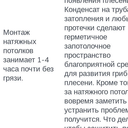
появления плесен
Конденсат на труб
затопления и люб
протечки сделают
Монтаж
герметичное
натяжных
запотолочное
потолков
пространство
занимает 1-4
благоприятной ср
часа почти без
для развития гриб
грязи.
плесени. Кроме тог
за натяжного пото
вовремя заметить
устранить пробле
получится. Что де