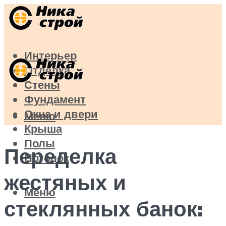
Интерьер
Отделка
Стены
Фундамент
Окна и двери
Меню
Крыша
Полы
Переделка
Потолок
жестяных и
Меню
стеклянных банок: