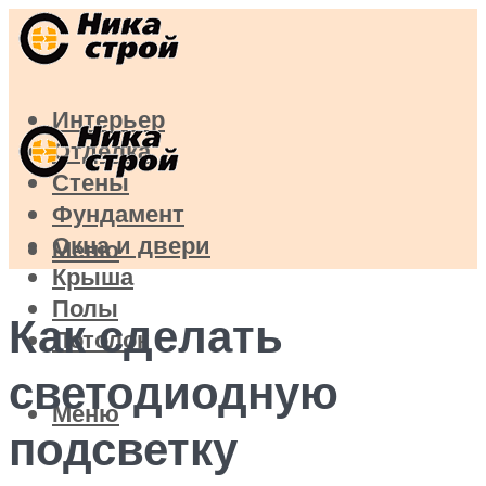
Интерьер
Отделка
Стены
Фундамент
Окна и двери
Меню
Крыша
Полы
Как сделать
Потолок
светодиодную
Меню
подсветку