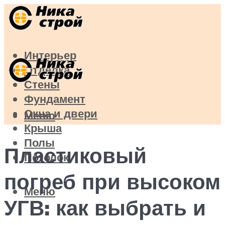
Интерьер
Отделка
Стены
Фундамент
Окна и двери
Меню
Крыша
Полы
Пластиковый
Потолок
погреб при высоком
Меню
УГВ: как выбрать и