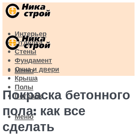
Интерьер
Отделка
Стены
Фундамент
Окна и двери
Меню
Крыша
Полы
Покраска бетонного
Потолок
пола: как все
Меню
сделать