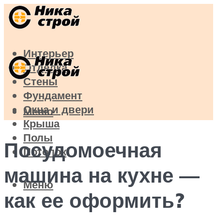
Интерьер
Отделка
Стены
Фундамент
Окна и двери
Меню
Крыша
Полы
Посудомоечная
Потолок
машина на кухне —
Меню
как ее оформить?