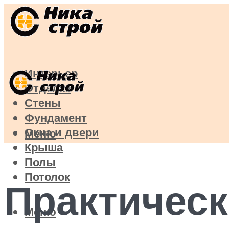
Интерьер
Отделка
Стены
Фундамент
Окна и двери
Меню
Крыша
Полы
Потолок
Практическ
Меню