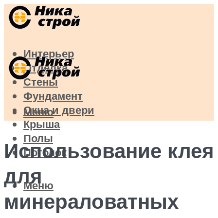
Интерьер
Отделка
Стены
Фундамент
Окна и двери
Меню
Крыша
Полы
Использование клея
Потолок
для
Меню
минераловатных