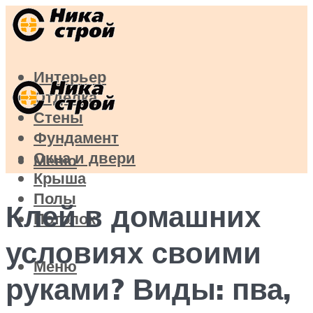
Интерьер
Отделка
Стены
Фундамент
Окна и двери
Меню
Крыша
Полы
Клей в домашних
Потолок
условиях своими
Меню
руками? Виды: пва,