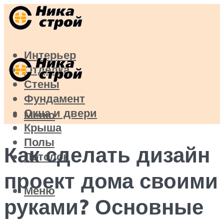
Интерьер
Отделка
Стены
Фундамент
Окна и двери
Меню
Крыша
Полы
Как сделать дизайн
Потолок
проект дома своими
Меню
руками? Основные