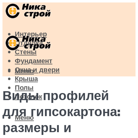
Интерьер
Отделка
Стены
Фундамент
Окна и двери
Меню
Крыша
Полы
Виды профилей
Потолок
для гипсокартона:
Меню
размеры и