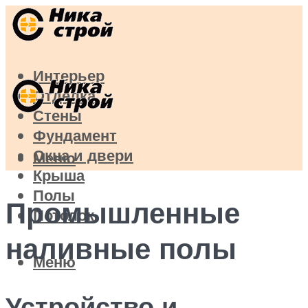
Интерьер
Отделка
Стены
Фундамент
Окна и двери
Меню
Крыша
Полы
Промышленные
Потолок
наливные полы
Меню
Устройство и