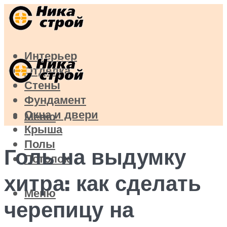
Интерьер
Отделка
Стены
Фундамент
Окна и двери
Меню
Крыша
Полы
Голь на выдумку
Потолок
хитра: как сделать
Меню
черепицу на