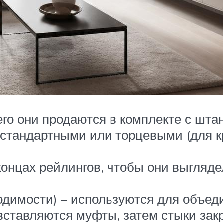
го они продаются в комплекте с штан
ь стандартными или торцевыми (для 
концах рейлингов, чтобы они выгляде
одимости) – используются для объед
 вставляются муфты, затем стыки за