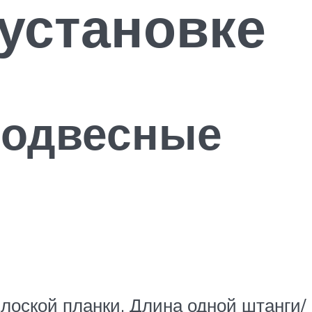
 установке
подвесные
лоской планки. Длина одной штанги/