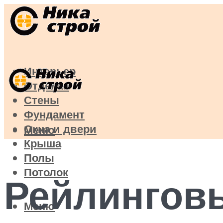
Интерьер
Отделка
Стены
Фундамент
Окна и двери
Меню
Крыша
Полы
Потолок
Рейлинговы
Меню