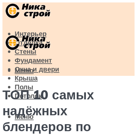
Интерьер
Отделка
Стены
Фундамент
Окна и двери
Меню
Крыша
Полы
ТОП 10 самых
Потолок
надёжных
Меню
блендеров по