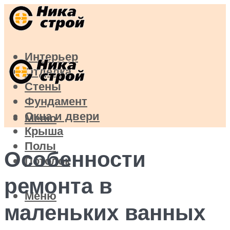
Интерьер
Отделка
Стены
Фундамент
Окна и двери
Меню
Крыша
Полы
Особенности
Потолок
ремонта в
Меню
маленьких ванных