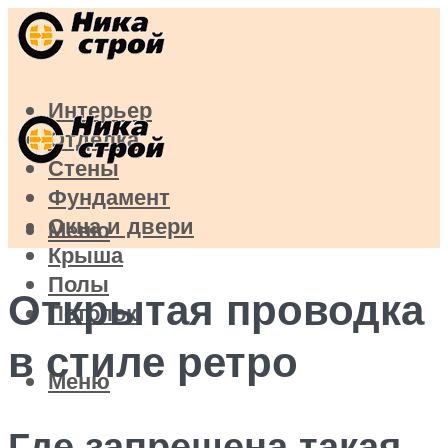
Интерьер
Отделка
Стены
Фундамент
Окна и двери
Меню
Крыша
Полы
Открытая проводка
Потолок
в стиле ретро
Меню
Где запрещена такая