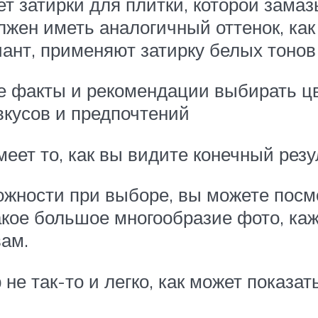
т затирки для плитки, которой зама
лжен иметь аналогичный оттенок, как
иант, применяют затирку белых тонов
е факты и рекомендации выбирать цв
вкусов и предпочтений
ет то, как вы видите конечный резу
ложности при выборе, вы можете посм
акое большое многообразие фото, ка
вам.
е так-то и легко, как может показат