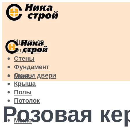
Интерьер
Отделка
Стены
Фундамент
Окна и двери
Меню
Крыша
Полы
Потолок
Розовая ке
Меню