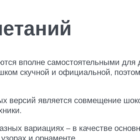
четаний
ются вполне самостоятельными для 
ишком скучной и официальной, поэтом
х версий является совмещение шоко
хники.
азных вариациях – в качестве основн
узорах и орнаменте.