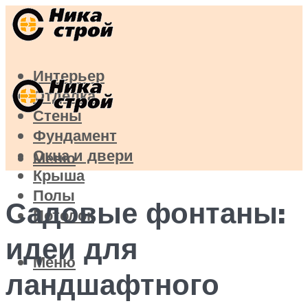
Интерьер
Отделка
Стены
Фундамент
Окна и двери
Меню
Крыша
Полы
Садовые фонтаны:
Потолок
идеи для
Меню
ландшафтного