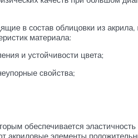
дящие в состав облицовки из акрила
еристик материала:
ения и устойчивости цвета;
неупорные свойства;
торым обеспечивается эластичность 
ют акриловые элементы положительн