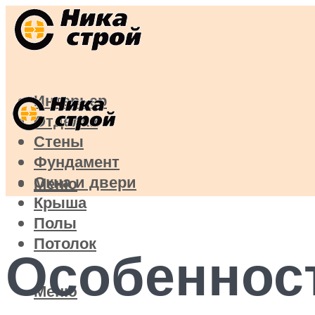
Интерьер
Отделка
Стены
Фундамент
Окна и двери
Меню
Крыша
Полы
Потолок
Особенност
Меню