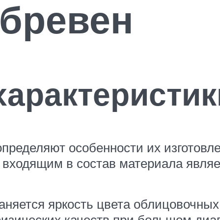
 бревен
характеристик
пределяют особенности их изготовле
 входящим в состав материала являе
аняется яркость цвета облицовочных
изических качеств при большом диап