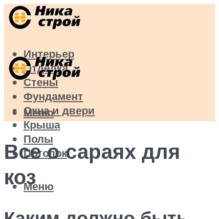
Интерьер
Отделка
Стены
Фундамент
Окна и двери
Меню
Крыша
Полы
Все о сараях для
Потолок
коз
Меню
Каким должно быть