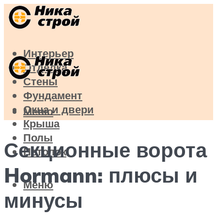
Интерьер
Отделка
Стены
Фундамент
Окна и двери
Меню
Крыша
Полы
Секционные ворота
Потолок
Hormann: плюсы и
Меню
минусы