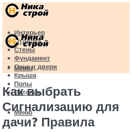
Интерьер
Отделка
Стены
Фундамент
Окна и двери
Меню
Крыша
Полы
Как выбрать
Потолок
Сигнализацию для
Меню
дачи? Правила